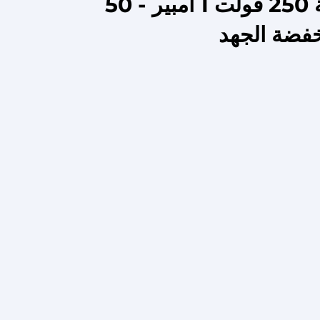
مرشح طاقة ذو ثلاثة أقسام جودة عالية 250 فولت 1 أمبير - 50
فضة الجهد