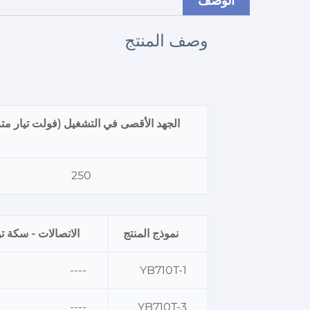
الوصف
وصف المنتج
الجهد الأقصى في التشغيل (فولت تيار متر
250
نموذج المنتج
الاتصالات - سكة ت
----
YB710T-1
----
YB710T-3