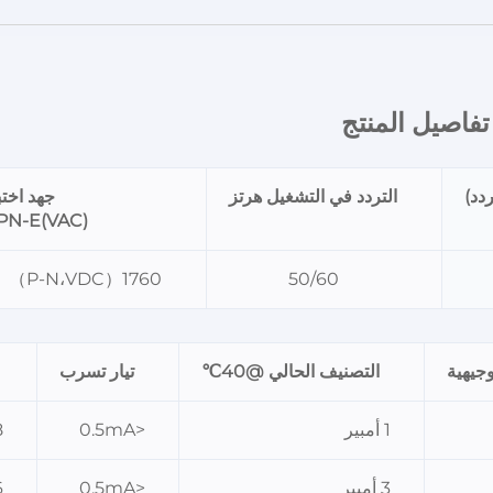
تفاصيل المنتج 
دد)
التردد في التشغيل هرتز
جهد اختبار t
 PN-E(VAC)
1760（P-N،VDC）、2000（PN-E،VAC）
50/60
وجيهية
التصنيف الحالي @40℃
تيار تسرب
1 أمبير
<0.5mA
8
3 أمبير
<0.5mA
6