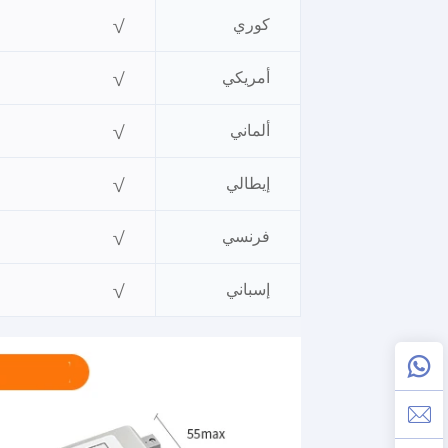
كوري
√
أمريكي
√
ألماني
√
إيطالي
√
فرنسي
√
إسباني
√