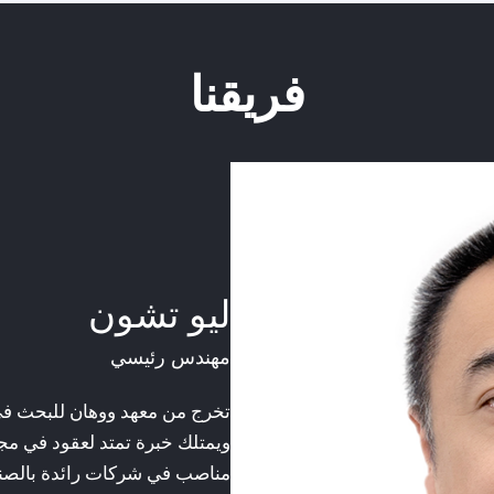
فريقنا
دونغنان | أستاذ،
التكنولوجي
الرئيس التنفيذي
وبفضل خبرة تمتد لعقود في مجا
شغل مناصب رفيعة مثل نائب مدي
المحدودة، وكذلك نائب المدير ال