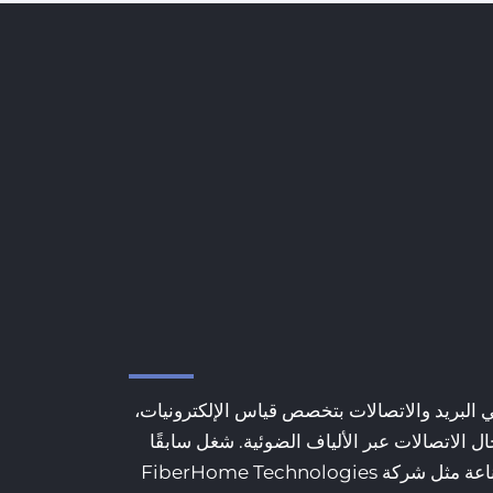
Zhao Xianlin | دكتوراه، جامعة
 معهد نانجينغ
ل دمج الصناعة والأكاديمية والبحث العلمي،
ر قسم العلوم والتكنولوجيا وعميد معهد البحث
على الإنترنت+ في شركة الصين للهندسة والتكنولوجيا металлورجية هواتيان
عام لشركة نانجينغ للطاقة الكهربائية المحدودة.