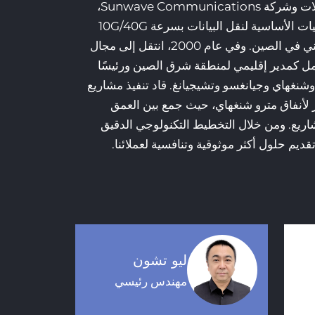
راجعة في مشاريع التكنولوجيا العلمية وخبير
تع بإنجازات أكاديمية عميقة وخبرة عملية واسعة
فق المياه الذكية والتكامل النظامي، وقد قاد
مشاريع تكنولوجية كبرى، مما ساهم في تسريع تحويل
ى صناعة. وبفضل رؤيته الحادة لاتجاهات الصناعة
تيجية الشركة التكنولوجية وتوجيه الابتكار من
والبحث العلمي، مما يمنح الفريق زخماً مستمراً
ليو تشون
مهندس رئيسي