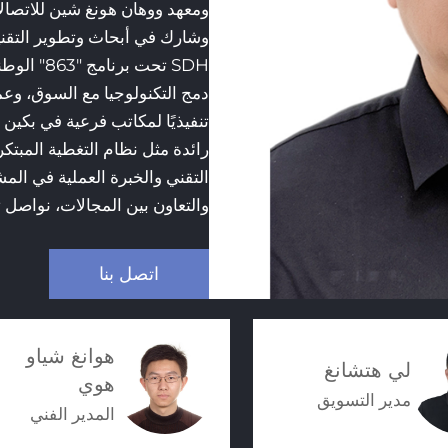
كما يشغل مناصب متميزة كخبير م
مراجعة في التصنيع الذكي. ويتم
في أنظمة التحكم بالعمليات ومرا
بحوثاً وتطويراً وتنفيذاً لعدة 
العديد من الإنجازات التقنية إل
وقيادته الاستثنائية، يقود استرا
منظور دمج الصناعة والأكاديمية 
للابتكار.
اتصل بنا
هوانغ شياو
لي هتشانغ
هوي
مدير التسويق
المدير الفني