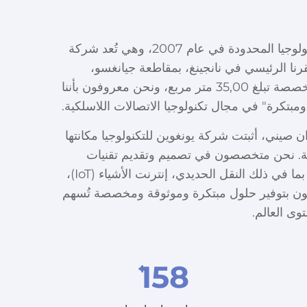
تأسست شركة نانجينغ يونغوين للتكنولوجيا المحدودة في عام 2007، وهي تُعد شركة
نا الرئيسي في نانجينغ، بمقاطعة جيانغسو،
الصين، ون operate من مساحة مخصصة تبلغ 35,00 متر مربع، ونحن معروفون بأننا
تكرة" في مجال تكنولوجيا الاتصالات اللاسلكية.
ره 60.06 مليون يوان صيني، أثبتت شركة يونغوين للتكنولوجيا مكانتها
ية. نحن متخصصون في تصميم وتقديم تقنيات
متطورة لأنظمة الاتصالات المتنوعة، بما في ذلك النقل الحديدي، إنترنت الأشياء (IoT)،
ي (AI). نحن ملتزمون بتوفير حلول مبتكرة وموثوقة ومخصصة تُسهم
وى العالم.
158