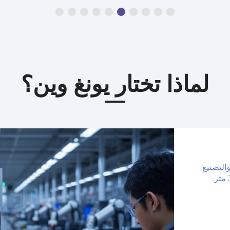
لماذا تختار يونغ وين؟
التصنيع
داخل منشأتنا التي تبلغ مساحتها 3500 متر