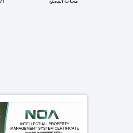
مساحة المصنع
أع