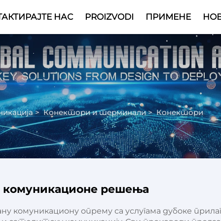
АКТИРАЈТЕ НАС
PROIZVODI
ПРИМЕНЕ
НО
Video
никација
>
Конектори и терминали
>
Конектори
 комуникационе решења
у комуникациону опрему са услугама дубоке прила