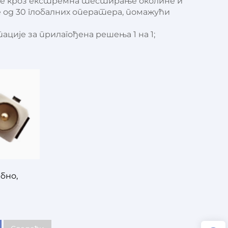
азе кроз екстремна тестирање околине и
 од 30 глобалних оператера, помажући
је за прилагођена решења 1 на 1;
бно,