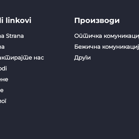
i linkovi
Производи
a Strana
Оптичка комуникаци
ma
Бежична комуникациј
ктирајте нас
Други
odi
ене
е
ог