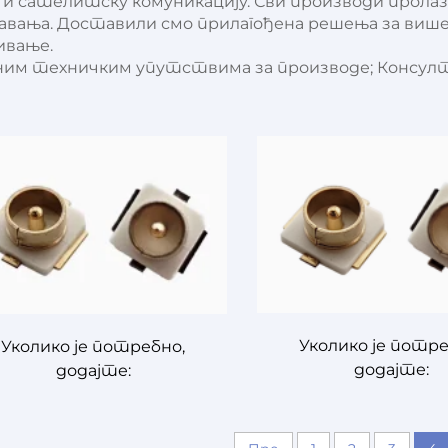
е и сателитску комуникацију. Сви производи прол
авања. Доставили смо прилагођена решења за више
ивање.
 техничким упутствима за производе; Консултаци
Уколико је потре
Уколико је потребно,
додајте:
додајте: