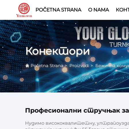
POČETNA STRANA
O NAMA
КОНТ
Конектори
Početna Strana
>
Proizvodi
>
Бежична кому
Професионални стручњак за
Нудимо висококвалитетну, ултрапоуздан