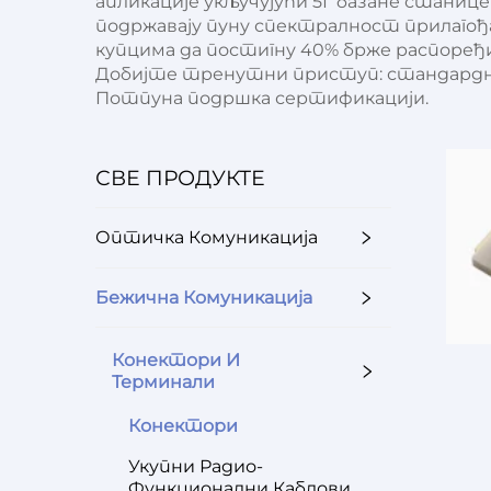
апликације укључујући 5Г базане станиц
подржавају пуну спектралност прилагођ
купцима да постигну 40% брже распоређ
Добијте тренутни приступ: стандардним
Потпуна подршка сертификацији.
СВЕ ПРОДУКТЕ
Оптичка Комуникација
Бежична Комуникација
Конектори И
Терминали
Конектори
Укупни Радио-
Функционални Каблови