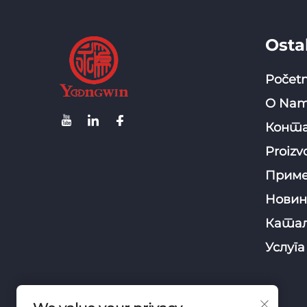
Ostal
Početn
O Na
Конта
Proizv
Прим
Новин
Катал
Услуга