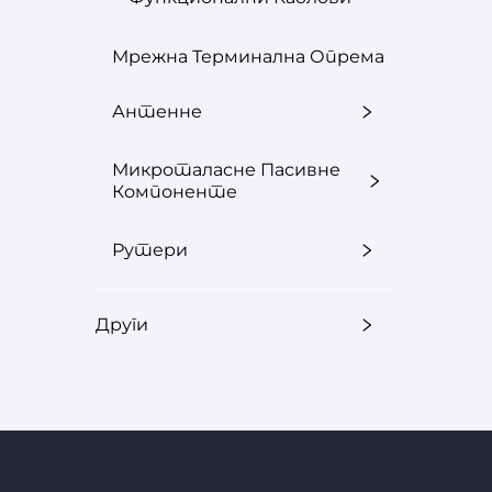
Мрежна Терминална Опрема
Антенне
Микроталасне Пасивне
Компоненте
Рутери
Други