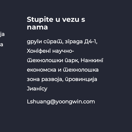
Stupite u vezu s
nama
ја
други спрат, зграда Д4-1,
а
Хонгфенг научно-
технолошки парк, Нанкинг
економска и технолошка
зона развоја, провинција
Јиангсу
Lshuang@yoongwin.com