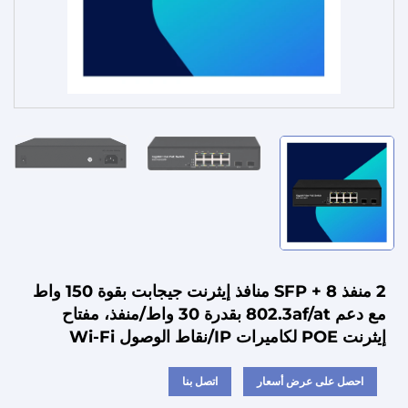
الخدمات
2 منفذ SFP + 8 منافذ إيثرنت جيجابت بقوة 150 واط
مع دعم 802.3af/at بقدرة 30 واط/منفذ، مفتاح
إيثرنت POE لكاميرات IP/نقاط الوصول Wi-Fi
احصل على عرض أسعار
اتصل بنا