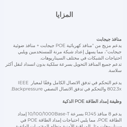
المزايا 
منافذ جيجابت 
يدعم مزيج من "منافذ كهربائية POE جيجابت + منافذ ضوئية 
جيجابت"، مما يسهل إعداد شبكة مرنة للمستخدمين ويلبي 
احتياجات الشبكات في مختلف السيناريوهات. 
تدعم جميع المنافذ التحويل بسرعة سلكية بدون انسداد لنقل أكثر 
سلاسة. 
يدعم التحكم في تدفق الاتصال الكامل وفقًا لمعيار IEEE 
802.3x والتحكم في تدفق الاتصال النصفي Backpressure. 
وظيفة إمداد الطاقة POE الذكية 
يدعم 8 منافذ RJ45 بسرعة 10/100/1000Base-T إمداد 
الطاقة POE، مما يلبي احتياجات إمداد الطاقة POE في 
سيناريوهات مثل المراقبة الأمنية ونظام المؤتمرات الهاتفية 