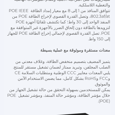
والتغطية اللاسلكية. 
تتوافق المنافذ من 1 إلى 8 مع معيار إمداد الطاقة POE IEEE 
802.3af/at، وتصل القدرة القصوى لإخراج الطاقة POE من 
المنفذ الواحد إلى 30 واط؛ كما تكتشف تلقائيًا أجهزة POE 
لتزويدها بالطاقة دون إلحاق الضرر بالأجهزة غير المتوافقة مع 
POE. تصل القدرة القصوى لإجمالي إخراج الطاقة POE للجهاز 
إلى 150 واط. 
معدات مستقرة وموثوقة مع عملية بسيطة 
يتميز المضيف بتصميم منخفض الطاقة، وغلاف معدني من 
الصلب المجلفن، وتبريد ممتاز لضمان تشغيل مستقر للمنتج. 
يلبي المعدات معايير CCC الوطنية ومتطلبات السلامة CE 
وFCC وRoHS بشكل كامل، مما يضمن الاستخدام الآمن 
والموثوق. 
يمكن للمستخدمين بسهولة التحقق من حالة تشغيل الجهاز من 
خلال مؤشر الطاقة، ومؤشر حالة المنفذ، ومؤشر تشغيل POE 
(POE). 