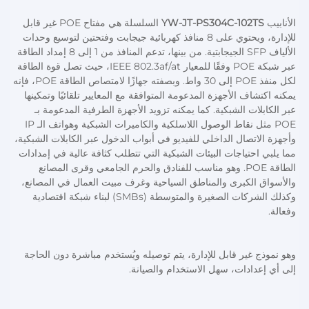
الأنابيب 
YW-JT-PS304C-102TS 
السلسلة هي مفتاح POE غير قابل 
للإدارة، ويحتوي على 8 منافذ كهربائية جيجابت وفتحتين لتوسيع وحدات 
الألياف SFP الجيجابتية. من بينها، تدعم المنافذ من 1 إلى 8 إمداد الطاقة 
عبر شبكة POE وفقًا للمعيار IEEE 802.3af/at، حيث تصل قوة الطاقة 
لكل منفذ POE إلى 30 واط. وبصفته جهازًا لامتصاص الطاقة POE، فإنه 
يمكنه اكتشاف الأجهزة المدعومة المتوافقة مع المعايير تلقائيًا وتمكينها 
عبر الكابلات الشبكية. كما يمكنه تزويد الأجهزة الطرفية المدعومة بـ 
POE مثل نقاط الوصول اللاسلكية والكاميرات الشبكية وهواتف الـ IP 
وأجهزة الاتصال الداخلي للفيديو في أبواب الدخول عبر الكابلات الشبكية، 
مما يلبي احتياجات البيئات الشبكية التي تتطلب كثافة عالية في إمدادات 
الطاقة POE. وهو مناسب للفنادق والحرم الجامعي وقرى المصانع 
والأسواق الكبرى والمناطق السياحية وغرف مبيت العمال في المصانع، 
وكذلك الشركات الصغيرة والمتوسطة (SMBs) لبناء شبكة اقتصادية 
وفعالة. 
وهو نموذج غير قابل للإدارة، يتم توصيله ويُستخدم مباشرة دون الحاجة 
إلى أي إعدادات، سهل الاستخدام والصيانة. 