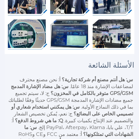
الأسئلة الشائعة
س: هل أنتم مصنع أم شركة تجارية؟ 
أ: نحن مصنع محترف 
لمضاعفات الإشارة منذ 18 عامًا. 
س: هل مضاد الإشارة المدمج 
GPS/GSM متوفر بالكامل في المخزون؟ 
ج: لا، سيتم تجميع 
جميع مضادات الإشارة المدمجة GPS/GSM حديثًا وفقًا لطلباتك 
بما في ذلك النماذج الأولية. 
س: هل يمكنني استخدام شعاري أو 
تصميمي الخاص على البضائع؟ 
ج: نعم، يُمكن تخصيص الشعار 
والتصميم عند الإنتاج بكميات كبيرة. 
Q: ما هي شروط الدفع؟ 
أ: 
T/T، علي بابا، PayPal، Afterpay، Klarna إلخ. 
س: ما 
الشهادات التي تمتلكونها؟ 
أ: معتمد من FCC وCE وRoHS 