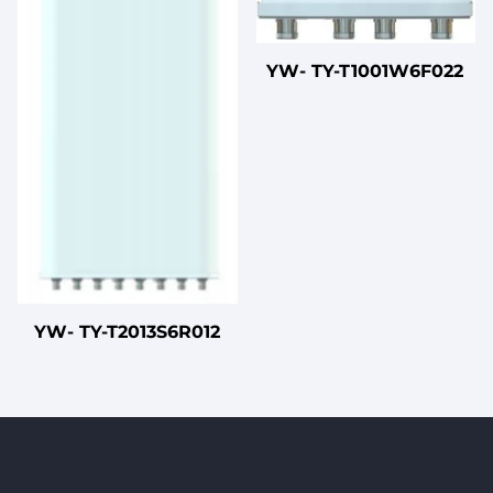
YW- TY-T1001W6F022
YW- TY-T2013S6R012