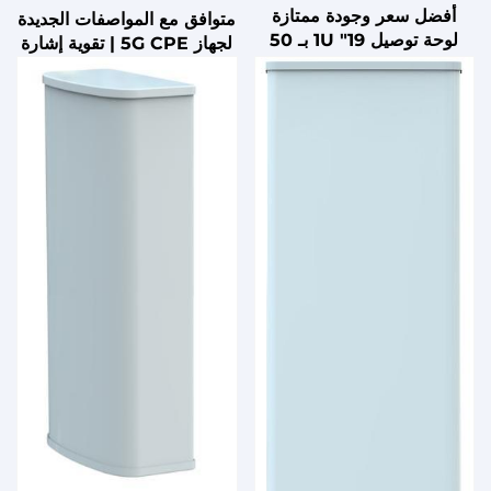
أفضل سعر وجودة ممتازة
متوافق مع المواصفات الجديدة
لوحة توصيل 19" 1U بـ 50
لجهاز 5G CPE | تقوية إشارة
زوج منفذ 110 لتركيب
Wi-Fi 6، مع هواتف منزلية/
الشبكات
أجهزة لوحية/تلفزيونات، جهاز
توجيه إنترنت 4G/5G لاسلكي