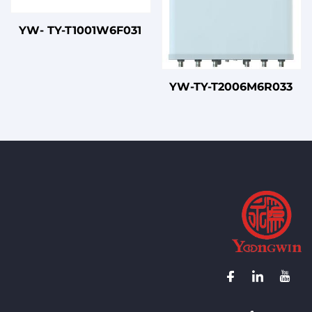
YW- TY-T1001W6F031
YW-TY-T2006M6R033