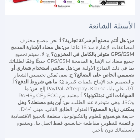
الأسئلة الشائعة
س: هل أنتم مصنع أم شركة تجارية؟ 
أ: نحن مصنع محترف 
لمضاعفات الإشارة منذ 18 عامًا. 
س: هل مضاد الإشارة المدمج 
GPS/GSM متوفر بالكامل في المخزون؟ 
ج: لا، سيتم تجميع 
جميع مضادات الإشارة المدمجة GPS/GSM حديثًا وفقًا لطلباتك 
بما في ذلك النماذج الأولية. 
س: هل يمكنني استخدام شعاري أو 
تصميمي الخاص على البضائع؟ 
ج: نعم، يُمكن تخصيص الشعار 
والتصميم عند الإنتاج بكميات كبيرة. 
Q: ما هي شروط الدفع؟ 
أ: 
T/T، علي بابا، PayPal، Afterpay، Klarna إلخ. 
س: ما 
الشهادات التي تمتلكونها؟ 
أ: معتمد من FCC وCE وRoHS 
وISO، وهي متوفرة عند الطلب. 
س: أين يقع مصنعك؟ وهل 
يمكنني زيارة المصنع؟ 
العنوان: الطابق الثاني، مبنى D4-1، 
حديقة هونغفونغ للعلوم والتكنولوجيا، منطقة نانجينغ الاقتصادية 
والتقنية للتطوير، مقاطعة جيانغسو. فقط اتصل بنا، وسنقوم 
باستقبالك دون تأخير. 