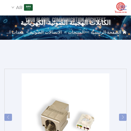
AR
الكابلات الهجينة الضوئية-الكهربائية
الصفحة الرئيسية
>
المنتجات
>
الاتصالات الضوئية
>
معدات الألياف
من نحن
بحث
اتصل بنا
المنتجات
التطبيقات
الأخبار
الفهرس