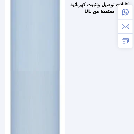
كابلات توصيل وتثبيت كهربائية
معتمدة من UL