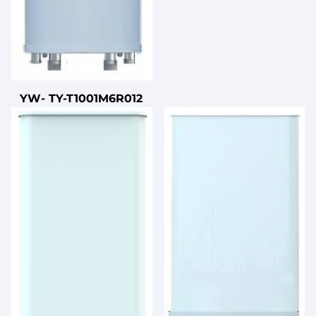
YW- TY-T1001M6R012