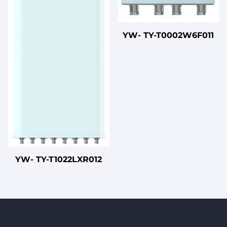
YW- TY-T0002W6F011
YW- TY-T1022LXR012