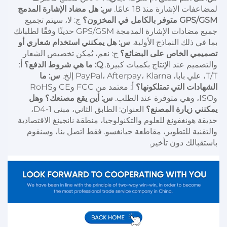
لمضاعفات الإشارة منذ 18 عامًا. 
س: هل مضاد الإشارة المدمج 
GPS/GSM متوفر بالكامل في المخزون؟ 
ج: لا، سيتم تجميع 
جميع مضادات الإشارة المدمجة GPS/GSM حديثًا وفقًا لطلباتك 
بما في ذلك النماذج الأولية. 
س: هل يمكنني استخدام شعاري أو 
تصميمي الخاص على البضائع؟ 
ج: نعم، يُمكن تخصيص الشعار 
والتصميم عند الإنتاج بكميات كبيرة. 
Q: ما هي شروط الدفع؟ 
أ: 
T/T، علي بابا، PayPal، Afterpay، Klarna إلخ. 
س: ما 
الشهادات التي تمتلكونها؟ 
أ: معتمد من FCC وCE وRoHS 
وISO، وهي متوفرة عند الطلب. 
س: أين يقع مصنعك؟ وهل 
يمكنني زيارة المصنع؟ 
العنوان: الطابق الثاني، مبنى D4-1، 
حديقة هونغفونغ للعلوم والتكنولوجيا، منطقة نانجينغ الاقتصادية 
والتقنية للتطوير، مقاطعة جيانغسو. فقط اتصل بنا، وسنقوم 
باستقبالك دون تأخير. 