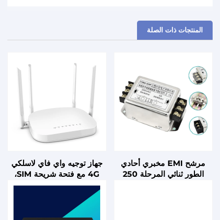
المنتجات ذات الصلة
مرشح EMI مخبري أحادي
جهاز توجيه واي فاي لاسلكي
الطور ثنائي المرحلة 250
4G مع فتحة شريحة SIM،
فولت تيار متردد لخزائن تحكم
جهاز توجيه 4G LTE مع فتحة
PLC
شريحة SIM، منفذ CAT4
بسرعة 300 ميجابت