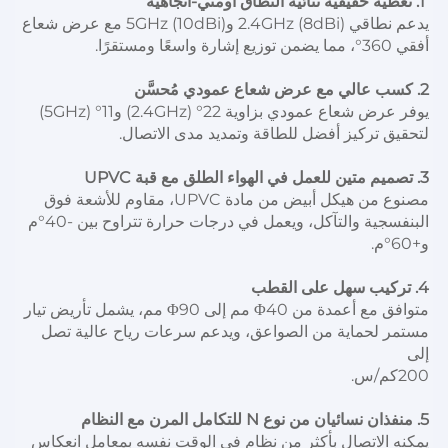
1. تغطية حقيقية ثنائية النطاق أومني-اتجاهية 
يدعم نطاقي 2.4GHz (8dBi) و5GHz (10dBi) مع عرض شعاع 
أفقي 360°، مما يضمن توزيع إشارة واسعًا ومستقرًا. 
2. كسب عالي مع عرض شعاع عمودي مُحسَّن 
يوفر عرض شعاع عمودي بزاوية 22° (2.4GHz) و11° (5GHz) 
لتحقيق تركيز أفضل للطاقة وتمديد مدى الاتصال. 
3. تصميم متين للعمل في الهواء الطلق مع قبة UPVC 
مصنوع من هيكل أبيض من مادة UPVC، مقاوم للأشعة فوق 
البنفسجية والتآكل، ويعمل في درجات حرارة تتراوح بين -40°م 
و+60°م. 
4. تركيب سهل على القطب 
متوافق مع أعمدة من Φ40 مم إلى Φ90 مم، يشمل تأريض تيار 
مستمر لحماية من الصواعق، ويدعم سرعات رياح عالية تصل 
إلى 
200كم/س. 
5. منفذان نسائيان من نوع N للتكامل المرن مع النظام 
يمكنه الاتصال بأكثر من نظام في الوقت نفسه بمعامل انعكاس 