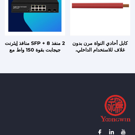
كابل أحادي النواة مرن بدون
2 منفذ SFP + 8 منافذ إيثرنت
غلاف للاستخدام الداخلي،
جيجابت بقوة 150 واط مع
ومصنف لدرجة حرارة 70
دعم 802.3af/at بقدرة 30
مئوية للنواة
واط/منفذ، مفتاح إيثرنت POE
لكاميرات IP/نقاط الوصول
Wi-Fi