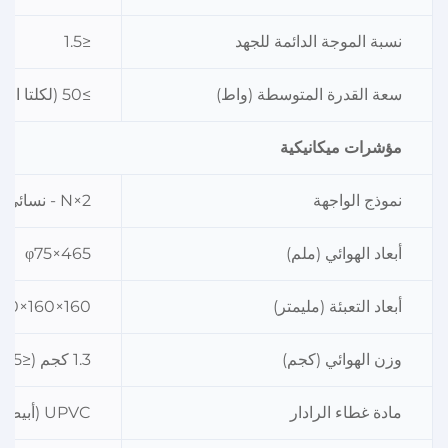
نسبة الموجة الدائمة للجهد
≤1.5
سعة القدرة المتوسطة (واط)
≥50 (لكلتا الحزمتين)
مؤشرات ميكانيكية
نموذج الواجهة
2×N - نسائي
أبعاد الهوائي (ملم)
φ75×465
أبعاد التعبئة (مليمتر)
160×160×560
وزن الهوائي (كجم)
1.3 كجم (≤1.5)
مادة غطاء الرادار
UPVC (أبيض)