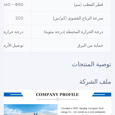
قطر القطب (مم)
φ40 ~ Φ90
سرعة الرياح القصوى (كم/س)
200
درجة الحرارة المحيطة (درجة مئوية)
درجة حرارة التشغيل: - 40 ~ +60؛ درجة ا
حماية من البرق
توصيل الأرضي C
توصية المنتجات
ملف الشركة