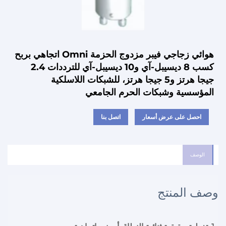
هوائي زجاجي فيبر مزدوج الحزمة Omni اتجاهي بربح
كسب 8 ديسيبل-آي و10 ديسيبل-آي للترددات 2.4
جيجا هرتز و5 جيجا هرتز، للشبكات اللاسلكية
المؤسسية وشبكات الحرم الجامعي
احصل على عرض أسعار
اتصل بنا
الوصف
وصف المنتج