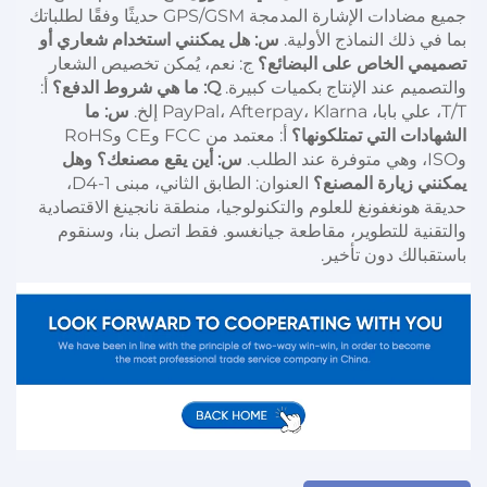
جميع مضادات الإشارة المدمجة GPS/GSM حديثًا وفقًا لطلباتك 
بما في ذلك النماذج الأولية. 
س: هل يمكنني استخدام شعاري أو 
تصميمي الخاص على البضائع؟ 
ج: نعم، يُمكن تخصيص الشعار 
والتصميم عند الإنتاج بكميات كبيرة. 
Q: ما هي شروط الدفع؟ 
أ: 
T/T، علي بابا، PayPal، Afterpay، Klarna إلخ. 
س: ما 
الشهادات التي تمتلكونها؟ 
أ: معتمد من FCC وCE وRoHS 
وISO، وهي متوفرة عند الطلب. 
س: أين يقع مصنعك؟ وهل 
يمكنني زيارة المصنع؟ 
العنوان: الطابق الثاني، مبنى D4-1، 
حديقة هونغفونغ للعلوم والتكنولوجيا، منطقة نانجينغ الاقتصادية 
والتقنية للتطوير، مقاطعة جيانغسو. فقط اتصل بنا، وسنقوم 
باستقبالك دون تأخير. 