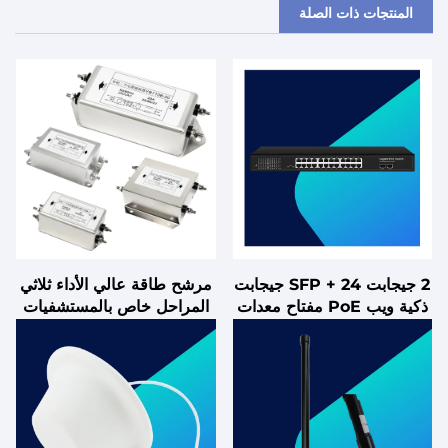
المنتجات ذات الصلة
2 جيجابت SFP + 24 جيجابت
مرشح طاقة عالي الأداء ثلاثي
ذكية ويب PoE مفتاح معدات
المراحل خاص بالمستشفيات
الألياف البصرية متوافقة مع
250 فولت تيار متردد منتجات
FTTH نوع اللوحة أو البطاقة
منخفضة الجهد مع شهادات CE
وFCC وUL وRoHS