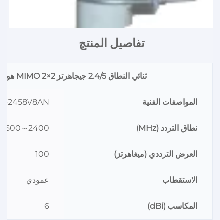
تفاصيل المنتج 
ثنائي النطاق 2.4/5 جيجاهرتز 2×2 MIMO هوائي دائري الاتجاه
المواصفات الفنية
Q-2458V8AN
نطاق التردد (MHz)
2400～2500
العرض الترددي (ميغاهرتز)
100
الاستقطاب
عمودي
المكاسب (dBi)
6