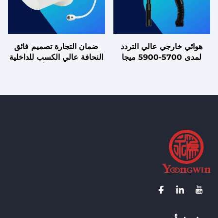
هوائي خارجي عالي التردد
ضمان التجارة تصميم فائق
لمدى 5700-5900 ميجا
النحافة عالي الكسب للداخلية
هرتز، ذو كسب عالي 8
هوائي سقفي أحادي
ديسيبل/أي، للشبكات
الاستقطاب غير موجه
اللاسلكية داخل المركبات