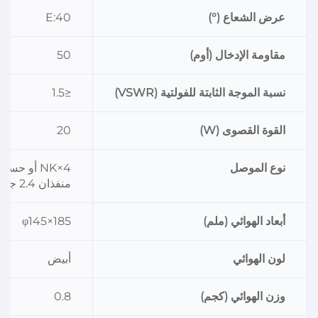
عرض الشعاع (°)
E:40
مقاومة الإدخال (أوم)
50
نسبة الموجة الثابتة للفولتية (VSWR)
≤1.5
القوة القصوى (W)
20
نوع الموصل
4×NK أو حسب المواصفة
منفذان 2.4 جيجاهرتز، ومنفذان 5 جيجاهرتز
أبعاد الهوائي (ملم)
φ145×185
لون الهوائي
أبيض
وزن الهوائي (كجم)
0.8